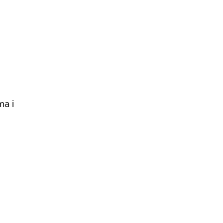
e
ma i