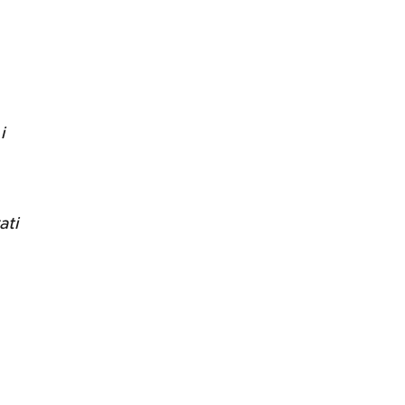
i
ati