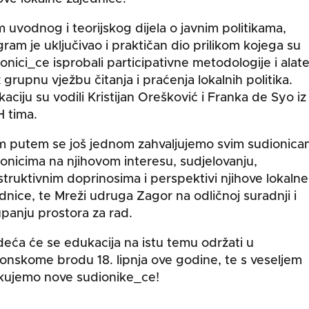
 uvodnog i teorijskog dijela o javnim politikama,
ram je uključivao i praktičan dio prilikom kojega su
onici_ce isprobali participativne metodologije i alat
 grupnu vježbu čitanja i praćenja lokalnih politika.
aciju su vodili Kristijan Orešković i Franka de Syo iz
 tima.
m putem se još jednom zahvaljujemo svim sudionica
onicima na njihovom interesu, sudjelovanju,
truktivnim doprinosima i perspektivi njihove lokalne
dnice, te Mreži udruga Zagor na odličnoj suradnji i
panju prostora za rad.
deća će se edukacija na istu temu održati u
onskome brodu 18. lipnja ove godine, te s veseljem
kujemo nove sudionike_ce!