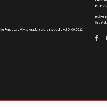
Žiro r
OIB:
25
Adresa
Hrvats
šku Fonda za aktivno građanstvo, u razdoblju od 01.09.2022.