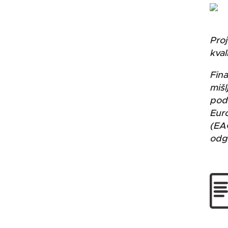
Proj
kval
Fina
mišl
podu
Euro
(EA
odgo