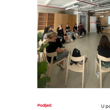
Podijeli:
U po