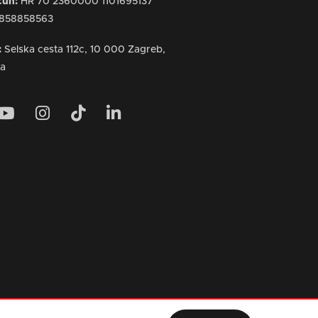
ačun:
HR 70 2360000 1101695137
858858563
:
Selska cesta 112c, 10 000 Zagreb,
ka