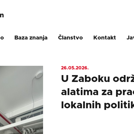
mo
Baza znanja
Članstvo
Kontakt
Ja
26.05.2026.
U Zaboku održ
alatima za prać
lokalnih politi