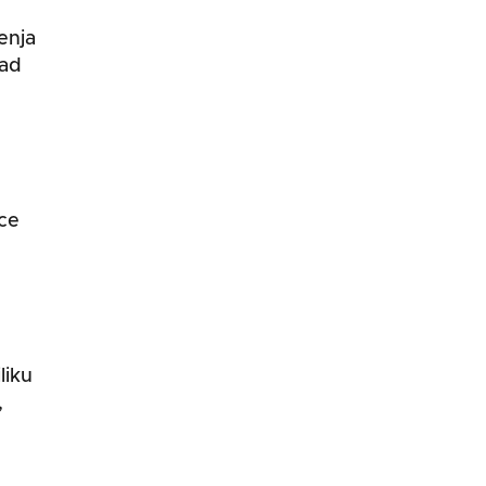
enja
rad
ice
liku
,