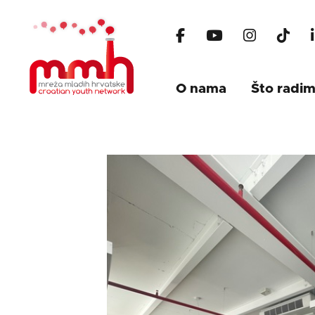
O nama
Što radi