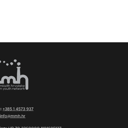
n:
+385 1 4573 937
:
info@mmh.hr