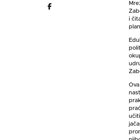
Mre
Zab
i či
plan
Eduk
poli
okup
udru
Zab
Ova 
nast
prak
prać
učit
jača
prom
njih