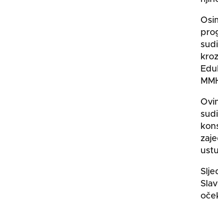
Osim
prog
sudi
kroz
Eduk
MMH
Ovi
sudi
kons
zaje
ustu
Slje
Slav
oče