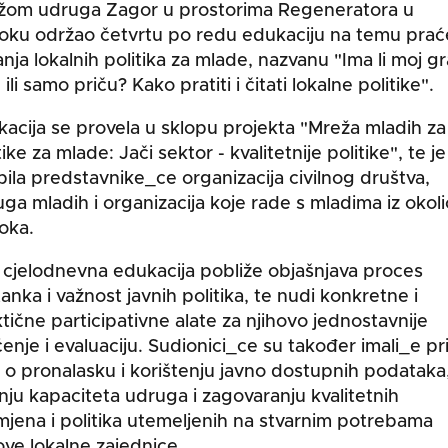
žom udruga Zagor u prostorima Regeneratora u
oku održao četvrtu po redu edukaciju na temu prać
tanja lokalnih politika za mlade, nazvanu "Ima li moj g
 ili samo priču? Kako pratiti i čitati lokalne politike".
acija se provela u sklopu projekta "Mreža mladih za
tike za mlade: Jači sektor - kvalitetnije politike", te je
ila predstavnike_ce organizacija civilnog društva,
ga mladih i organizacija koje rade s mladima iz okol
oka.
cjelodnevna edukacija pobliže objašnjava proces
anka i važnost javnih politika, te nudi konkretne i
tične participativne alate za njihovo jednostavnije
enje i evaluaciju. Sudionici_ce su također imali_e pri
i o pronalasku i korištenju javno dostupnih podataka
nju kapaciteta udruga i zagovaranju kvalitetnih
jena i politika utemeljenih na stvarnim potrebama
ove lokalne zajednice.