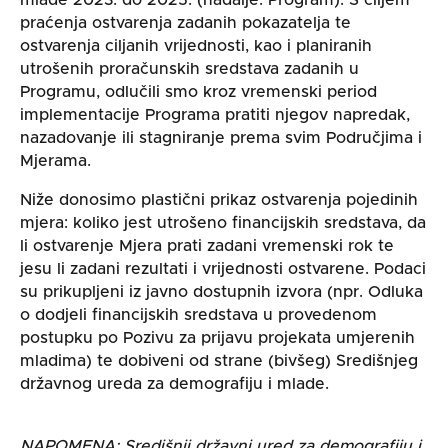
mlade 2023. do 2025. (nadalje: Program). S ciljem
praćenja ostvarenja zadanih pokazatelja te
ostvarenja ciljanih vrijednosti, kao i planiranih
utrošenih proračunskih sredstava zadanih u
Programu, odlučili smo kroz vremenski period
implementacije Programa pratiti njegov napredak,
nazadovanje ili stagniranje prema svim Područjima i
Mjerama.
Niže donosimo plastični prikaz ostvarenja pojedinih
mjera: koliko jest utrošeno financijskih sredstava, da
li ostvarenje Mjera prati zadani vremenski rok te
jesu li zadani rezultati i vrijednosti ostvarene. Podaci
su prikupljeni iz javno dostupnih izvora (npr. Odluka
o dodjeli financijskih sredstava u provedenom
postupku po Pozivu za prijavu projekata umjerenih
mladima) te dobiveni od strane (bivšeg) Središnjeg
državnog ureda za demografiju i mlade.
NAPOMENA: Središnji državni ured za demografiju i