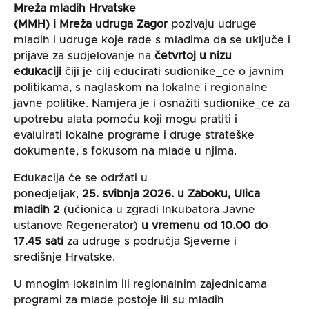
Mreža mladih Hrvatske
(MMH) i Mreža udruga Zagor
pozivaju udruge
mladih i udruge koje rade s mladima da se uključe i
prijave za sudjelovanje na
četvrtoj u nizu
edukaciji
čiji je cilj educirati sudionike_ce o javnim
politikama, s naglaskom na lokalne i regionalne
javne politike. Namjera je i osnažiti sudionike_ce za
upotrebu alata pomoću koji mogu pratiti i
evaluirati lokalne programe i druge strateške
dokumente, s fokusom na mlade u njima.
Edukacija će se održati u
ponedjeljak,
25. svibnja 2026. u Zaboku, Ulica
mladih 2
(učionica u zgradi Inkubatora Javne
ustanove Regenerator)
u vremenu od 10.00 do
17.45 sati
za udruge s područja Sjeverne i
središnje Hrvatske.
U mnogim lokalnim ili regionalnim zajednicama
programi za mlade postoje ili su mladih