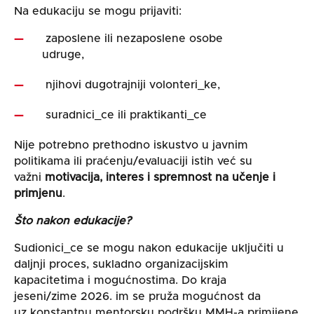
Na edukaciju se mogu prijaviti:
zaposlene ili nezaposlene osobe
udruge,
njihovi dugotrajniji volonteri_ke,
suradnici_ce ili praktikanti_ce
Nije potrebno prethodno iskustvo u javnim
politikama ili praćenju/evaluaciji istih već su
važni
motivacija, interes i spremnost na učenje i
primjenu
.
Što nakon edukacije?
Sudionici_ce se mogu nakon edukacije uključiti u
daljnji proces, sukladno organizacijskim
kapacitetima i mogućnostima. Do kraja
jeseni/zime 2026. im se pruža mogućnost da
uz konstantnu mentorsku podršku MMH-a primijene