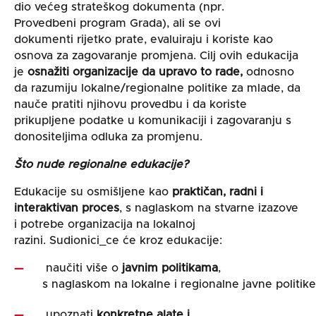
dio većeg strateškog dokumenta (npr.
Provedbeni program Grada), ali se ovi
dokumenti rijetko prate, evaluiraju i koriste kao
osnova za zagovaranje promjena. Cilj ovih edukacija
je
osnažiti organizacije da upravo to rade,
odnosno
da razumiju lokalne/regionalne politike za mlade, da
nauče pratiti njihovu provedbu i da koriste
prikupljene podatke u komunikaciji i zagovaranju s
donositeljima odluka za promjenu.
Što nude regionalne edukacije?
Edukacije su osmišljene kao
praktičan, radni i
interaktivan proces
, s naglaskom na stvarne izazove
i potrebe organizacija na lokalnoj
razini. Sudionici_ce će kroz edukacije:
naučiti više o
javnim politikam
a
,
s naglaskom na lokalne i regionalne javne politike
upoznati
konkretne alate i