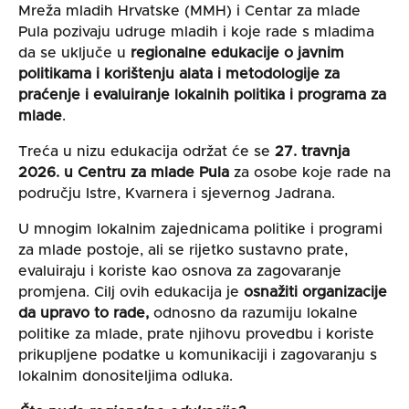
Mreža mladih Hrvatske (MMH) i Centar za mlade
Pula pozivaju udruge mladih i koje rade s mladima
da se uključe u
regionalne edukacije o javnim
politikama i korištenju alata i metodologije za
praćenje i evaluiranje lokalnih politika i programa za
mlade
.
Treća u nizu edukacija održat će se
27. travnja
2026. u Centru za mlade Pula
za osobe koje rade na
području Istre, Kvarnera i sjevernog Jadrana.
U mnogim lokalnim zajednicama politike i programi
za mlade postoje, ali se rijetko sustavno prate,
evaluiraju i koriste kao osnova za zagovaranje
promjena. Cilj ovih edukacija je
osnažiti organizacije
da upravo to rade,
odnosno da razumiju lokalne
politike za mlade, prate njihovu provedbu i koriste
prikupljene podatke u komunikaciji i zagovaranju s
lokalnim donositeljima odluka.