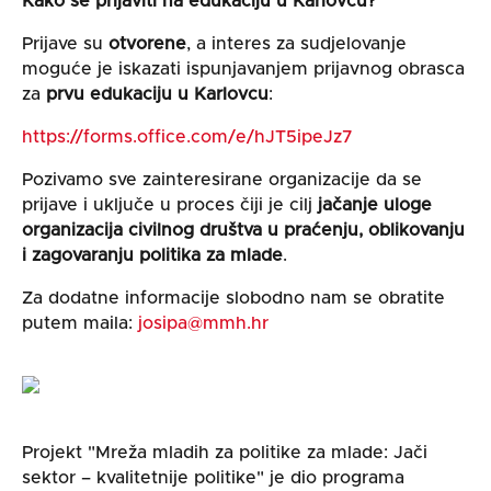
Kako se prijaviti na edukaciju u Karlovcu?
Prijave su
otvorene
, a interes za sudjelovanje
moguće je iskazati ispunjavanjem prijavnog obrasca
za
prvu edukaciju u Karlovcu
:
https://forms.office.com/e/hJT5ipeJz7
Pozivamo sve zainteresirane organizacije da se
prijave i uključe u proces čiji je cilj
jačanje uloge
organizacija civilnog društva u praćenju, oblikovanju
i zagovaranju politika za mlade
.
Za dodatne informacije slobodno nam se obratite
putem maila:
josipa@mmh.hr
Projekt "Mreža mladih za politike za mlade: Jači
sektor – kvalitetnije politike" je dio programa