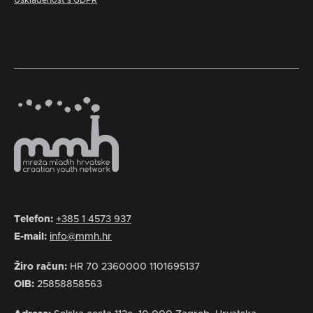
Usklađenost s GDPR
Telefon:
+385 1 4573 937
E-mail:
info@mmh.hr
Žiro račun:
HR 70 2360000 1101695137
OIB:
25858858563