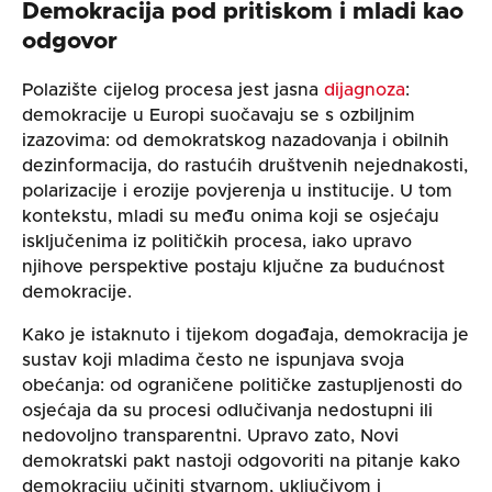
Demokracija pod pritiskom i mladi kao
odgovor
Polazište cijelog procesa jest jasna
dijagnoza
:
demokracije u Europi suočavaju se s ozbiljnim
izazovima: od demokratskog nazadovanja i obilnih
dezinformacija, do rastućih društvenih nejednakosti,
polarizacije i erozije povjerenja u institucije. U tom
kontekstu, mladi su među onima koji se osjećaju
isključenima iz političkih procesa, iako upravo
njihove perspektive postaju ključne za budućnost
demokracije.
Kako je istaknuto i tijekom događaja, demokracija je
sustav koji mladima često ne ispunjava svoja
obećanja: od ograničene političke zastupljenosti do
osjećaja da su procesi odlučivanja nedostupni ili
nedovoljno transparentni. Upravo zato, Novi
demokratski pakt nastoji odgovoriti na pitanje kako
demokraciju učiniti stvarnom, uključivom i