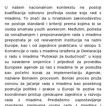
U našem nacionalnom kontekstu ne postoji
kvalifikacija odnosno profesija osobe koja radi s
mladima. To znači da u hrvatskom zakonodavstvu
ne postoje standardi i kriteriji prema kojima bi se
osoba smatrala youth workerom. Međutim, potreba
za osnaživanjem i prepoznavanjem rada s mladima
prepoznata je od relevantnih institucija na razini
Europe, kao i od zajednice praktičara. U sklopu 3.
Konvencije o radu s mladima izrađena je Deklaracija
o radu s mladima “Putokazi za budućnost” u kojoj
su navedene smjernice i prijedlozi za provedbu
Europske agende za rad s mladima te je poslužila
kao početni korak za implementaciju Agende,
nazvane Bonskim procesom. Bonski proces pruža
osnovu za jačanje rada s mladima kao posebnog
područja politike i prakse u Europi te poziva na
koordinirani pristup cjelokupne zajednice u razvoju
rada s mladima. Predlažemo uspostavljanje
standarda zanimanja osoba rada s mladima i